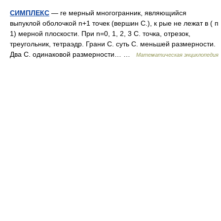
СИМПЛЕКС
— re мерный многогранник, являющийся
выпуклой оболочкой n+1 точек (вершин С.), к рые не лежат в ( п
1) мерной плоскости. При n=0, 1, 2, 3 С. точка, отрезок,
треугольник, тетраэдр. Грани С. суть С. меньшей размерности.
Два С. одинаковой размерности… …
Математическая энциклопедия