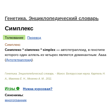
Генетика. Энциклопедический словарь
Симплекс
Толкование
Перевод
Симплекс
Симплекс * сімплекс * simplex —
автотетраплоид, в генотипе
которого один аллель из четырех является доминантным: Аааа
(
Аутотетраплоид
).
Генетика. Энциклопедический словарь. - Минск: Белорусская наука
.
Картель Н.
А., Макеева Е. Н., Мезенко А. М.
.
2011
.
Игры ⚽
Нужна курсовая?
Синонимы
:
многогранник