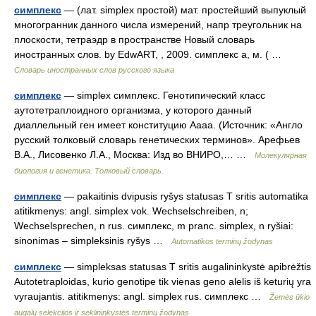
симплекс
— (лат. simplex простой) мат. простейший выпуклый
многогранник данного числа измерений, напр треугольник на
плоскости, тетраэдр в пространстве Новый словарь
иностранных слов. by EdwART, , 2009. симплекс а, м. ( …
Словарь иностранных слов русского языка
симплекс
— simplex симплекс. Генотипический класс
аутотетраплоидного организма, у которого данный
диаллельный ген имеет конституцию Aaaa. (Источник: «Англо
русский толковый словарь генетических терминов». Арефьев
В.А., Лисовенко Л.А., Москва: Изд во ВНИРО,… …
Молекулярная
биология и генетика. Толковый словарь.
симплекс
— pakaitinis dvipusis ryšys statusas T sritis automatika
atitikmenys: angl. simplex vok. Wechselschreiben, n;
Wechselsprechen, n rus. симплекс, m pranc. simplex, n ryšiai:
sinonimas – simpleksinis ryšys …
Automatikos terminų žodynas
симплекс
— simpleksas statusas T sritis augalininkystė apibrėžtis
Autotetraploidas, kurio genotipe tik vienas geno alelis iš keturių yra
vyraujantis. atitikmenys: angl. simplex rus. симплекс …
Žemės ūkio
augalų selekcijos ir sėklininkystės terminų žodynas