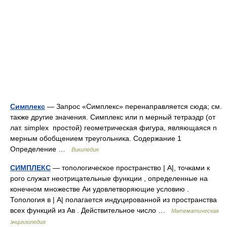
Симплекс
— Запрос «Симплекс» перенаправляется сюда; см.
также другие значения. Симплекс или n мерный тетраэдр (от
лат. simplex простой) геометрическая фигура, являющаяся n
мерным обобщением треугольника. Содержание 1
Определение …
Википедия
СИМПЛЕКС
— топологическое пространство | А|, точками к
рого служат неотрицательные функции , определенные на
конечном множестве Аи удовлетворяющие условию .
Топология в | А| полагается индуцированной из пространства
всех функций из Ав . Действительное число …
Математическая
энциклопедия