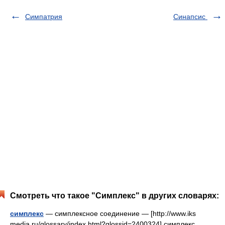
Симпатрия
Cинапсис
Смотреть что такое "Симплекс" в других словарях:
симплекс
— симплексное соединение — [http://www.iks
media.ru/glossary/index.html?glossid=2400324] симплекс